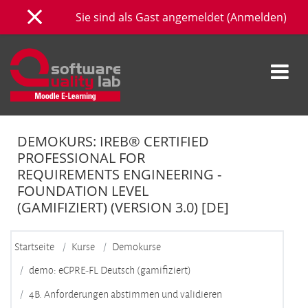
Zum Hauptinhalt
Sie sind als Gast angemeldet (
Anmelden
)
Website-Übersicht
DEMOKURS: IREB® CERTIFIED
PROFESSIONAL FOR
REQUIREMENTS ENGINEERING -
FOUNDATION LEVEL
(GAMIFIZIERT) (VERSION 3.0) [DE]
Startseite
Kurse
Demokurse
demo: eCPRE-FL Deutsch (gamifiziert)
4B. Anforderungen abstimmen und validieren