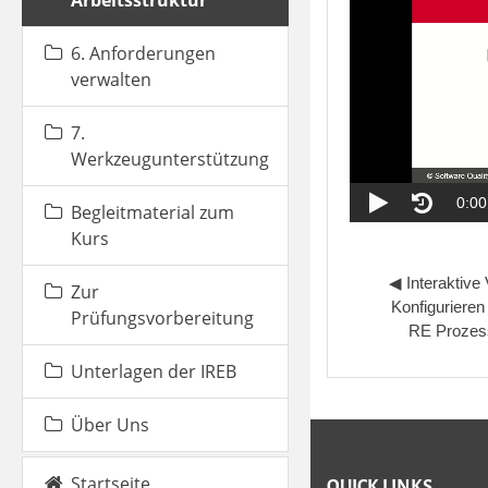
Arbeitsstruktur
6. Anforderungen
verwalten
7.
Werkzeugunterstützung
Begleitmaterial zum
Kurs
◀︎ Interaktive 
Zur
Konfigurieren 
Prüfungsvorbereitung
RE Prozes
Unterlagen der IREB
Über Uns
Startseite
QUICK LINKS