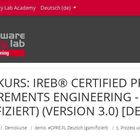
ity Lab Academy
Deutsch ‎(de)‎
URS: IREB® CERTIFIED 
REMENTS ENGINEERING -
IZIERT) (VERSION 3.0) [DE
Demokurse
demo: eCPRE-FL Deutsch (gamifiziert)
5. Prozess u