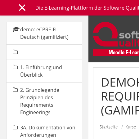
Zum Hauptinhalt
Die E-Learning-Plattform der Software Qual
Website-Übersicht
demo: eCPRE-FL
Deutsch (gamifiziert)
1. Einführung und
Überblick
DEMOK
2. Grundlegende
REQUI
Prinzipien des
Requirements
(GAMIF
Engineerings
Startseite
Kurse
3A. Dokumentation von
Anforderungen