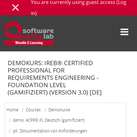
You are currently using guest access (
Log
Skip to main content
Side panel
in
)
DEMOKURS: IREB® CERTIFIED
PROFESSIONAL FOR
REQUIREMENTS ENGINEERING -
FOUNDATION LEVEL
(GAMIFIZIERT) (VERSION 3.0) [DE]
Home
Courses
Demokurse
demo: eCPRE-FL Deutsch (gamifiziert)
3A. Dokumentation von Anforderungen