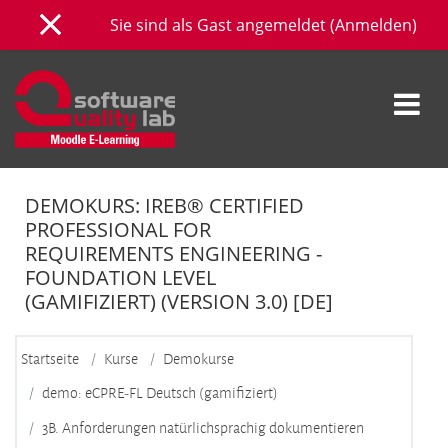
Zum Hauptinhalt
Sie sind als Gast angemeldet (
Anmelden
)
Website-Übersicht
DEMOKURS: IREB® CERTIFIED
PROFESSIONAL FOR
REQUIREMENTS ENGINEERING -
FOUNDATION LEVEL
(GAMIFIZIERT) (VERSION 3.0) [DE]
Startseite
Kurse
Demokurse
demo: eCPRE-FL Deutsch (gamifiziert)
3B. Anforderungen natürlichsprachig dokumentieren