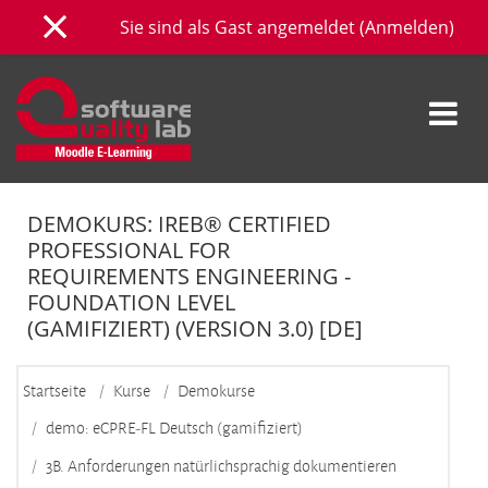
Zum Hauptinhalt
Sie sind als Gast angemeldet (
Anmelden
)
Website-Übersicht
DEMOKURS: IREB® CERTIFIED
PROFESSIONAL FOR
REQUIREMENTS ENGINEERING -
FOUNDATION LEVEL
(GAMIFIZIERT) (VERSION 3.0) [DE]
Startseite
Kurse
Demokurse
demo: eCPRE-FL Deutsch (gamifiziert)
3B. Anforderungen natürlichsprachig dokumentieren