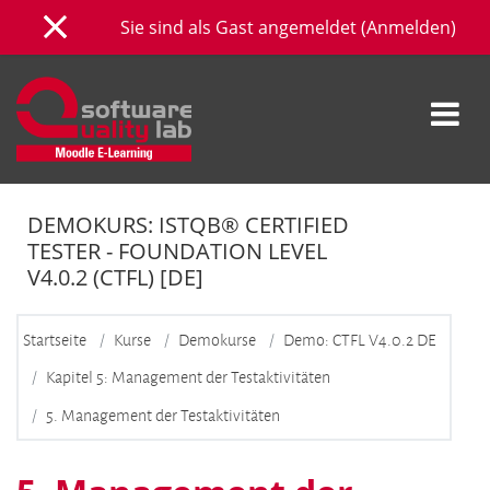
Zum Hauptinhalt
Sie sind als Gast angemeldet (
Anmelden
)
Website-Übersicht
DEMOKURS: ISTQB® CERTIFIED
TESTER - FOUNDATION LEVEL
V4.0.2 (CTFL) [DE]
Startseite
Kurse
Demokurse
Demo: CTFL V4.0.2 DE
Kapitel 5: Management der Testaktivitäten
5. Management der Testaktivitäten