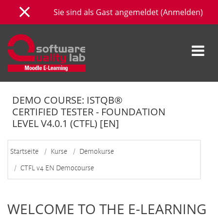
Zum Hauptinhalt
Sie sind als Gast angemeldet (
Anmelden
)
Website-Übersicht
DEMO COURSE: ISTQB®
CERTIFIED TESTER - FOUNDATION
LEVEL V4.0.1 (CTFL) [EN]
Startseite
Kurse
Demokurse
CTFL v4 EN Democourse
Kursthemen
WELCOME TO THE E-LEARNING